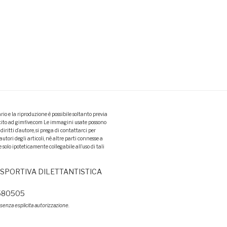
io e la riproduzione è possibile soltanto previa
icito ad gimfive.com Le immagini usate possono
 diritti d’autore, si prega di contattarci per
autori degli articoli, né altre parti connesse a
olo ipoteticamente collegabile all’uso di tali
 SPORTIVA DILETTANTISTICA
98580505
e senza esplicita autorizzazione.