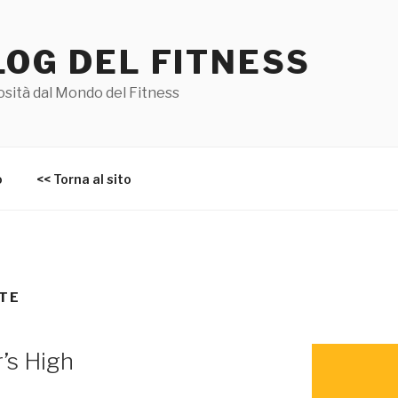
LOG DEL FITNESS
sità dal Mondo del Fitness
o
<< Torna al sito
UTE
r’s High