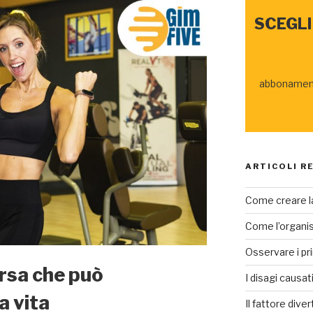
SCEGLI
abbonamenti
ARTICOLI R
Come creare la
Come l’organism
Osservare i pri
orsa che può
I disagi causat
a vita
Il fattore dive