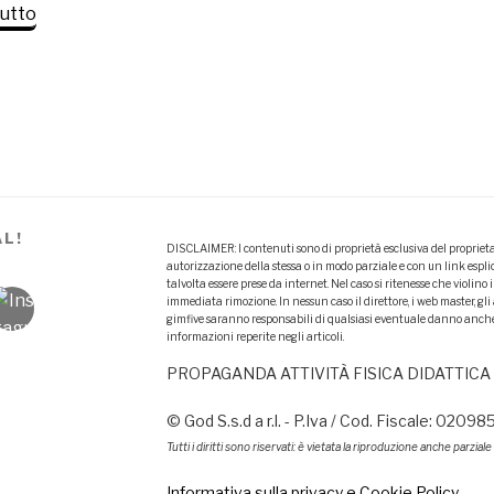
“Benessere
tutto
e
salute
con
Virtual
Space:
arriva
l’allenamento
fisico
AL!
alternativo!”
DISCLAIMER: I contenuti sono di proprietà esclusiva del proprietar
autorizzazione della stessa o in modo parziale e con un link espl
talvolta essere prese da internet. Nel caso si ritenesse che violino i
immediata rimozione. In nessun caso il direttore, i web master, gli 
gimfive saranno responsabili di qualsiasi eventuale danno anche s
informazioni reperite negli articoli.
PROPAGANDA ATTIVITÀ FISICA DIDATTICA
© God S.s.d a r.l. - P.Iva / Cod. Fiscale: 020
Tutti i diritti sono riservati: è vietata la riproduzione anche parzial
Informativa sulla privacy e Cookie Policy