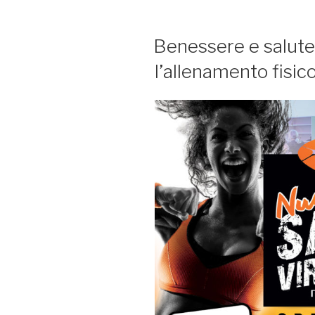
Runner’s
High”
PUBBLICATO
Benessere e salute 
IL
l’allenamento fisico