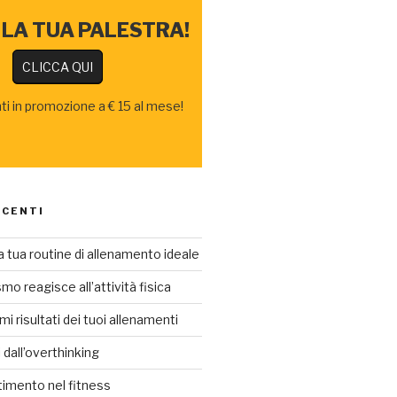
 LA TUA PALESTRA!
CLICCA QUI
 in promozione a € 15 al mese!
ECENTI
 tua routine di allenamento ideale
o reagisce all’attività fisica
mi risultati dei tuoi allenamenti
i dall’overthinking
rtimento nel fitness