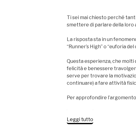
Ti sei mai chiesto perché tant
smettere di parlare della loro 
La risposta sta in un fenome
“Runner’s High” o “euforia del 
Questa esperienza, che molti
felicità e benessere travolge
serve per trovare la motivazio
continuare) a fare attività fisic
Per approfondire l’argomento 
“I
Leggi tutto
segreti
del