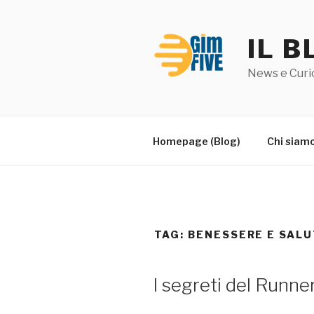
Salta
al
IL B
contenuto
News e Curio
Homepage (Blog)
Chi siam
TAG:
BENESSERE E SAL
PUBBLICATO
I segreti del Runne
IL