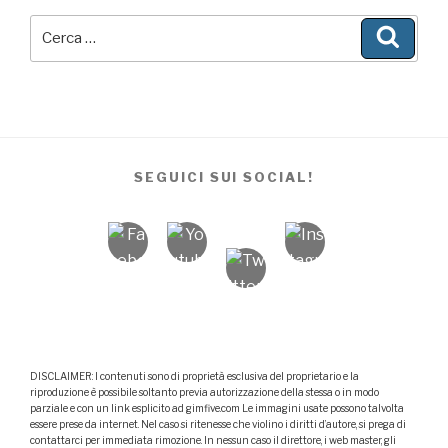
Cerca:
Cerca
SEGUICI SUI SOCIAL!
DISCLAIMER: I contenuti sono di proprietà esclusiva del proprietario e la
riproduzione è possibile soltanto previa autorizzazione della stessa o in modo
parziale e con un link esplicito ad gimfive.com Le immagini usate possono talvolta
essere prese da internet. Nel caso si ritenesse che violino i diritti d’autore, si prega di
contattarci per immediata rimozione. In nessun caso il direttore, i web master, gli