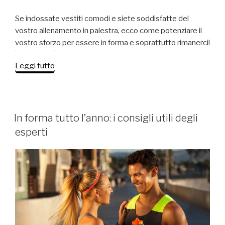
Se indossate vestiti comodi e siete soddisfatte del
vostro allenamento in palestra, ecco come potenziare il
vostro sforzo per essere in forma e soprattutto rimanerci!
“In
Leggi tutto
forma
attraverso
le
buone
PUBBLICATO
In forma tutto l’anno: i consigli utili degli
IL
abitudini
esperti
oltre
alla
palestra”