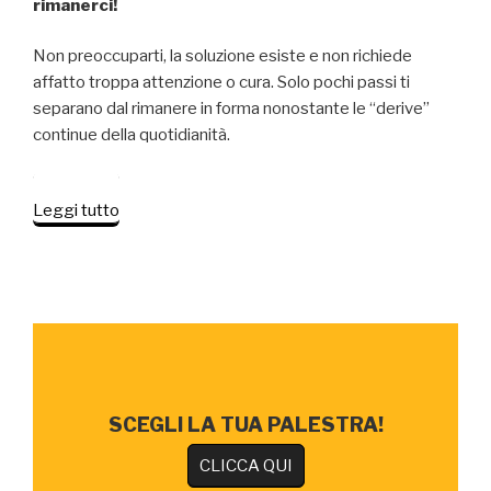
rimanerci!
Non preoccuparti, la soluzione esiste e non richiede
affatto troppa attenzione o cura. Solo pochi passi ti
separano dal rimanere in forma nonostante le “derive”
continue della quotidianità.
“In
Leggi tutto
forma
tutto
l’anno:
i
consigli
utili
degli
esperti”
SCEGLI LA TUA PALESTRA!
CLICCA QUI