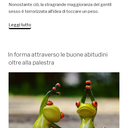
Nonostante ciò, la stragrande maggioranza del gentil
sesso è terrorizzata all’idea di toccare un peso.
“Fisico
Leggi tutto
donna:
scienza
ed
esercizio
PUBBLICATO
In forma attraverso le buone abitudini
IL
contro
oltre alla palestra
falsi
miti
e
bugie”