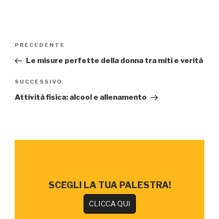
Navigazione
Articolo
PRECEDENTE
articoli
precedente:
Le misure perfette della donna tra miti e verità
Articolo
SUCCESSIVO
successivo
Attività fisica: alcool e allenamento
SCEGLI LA TUA PALESTRA!
CLICCA QUI