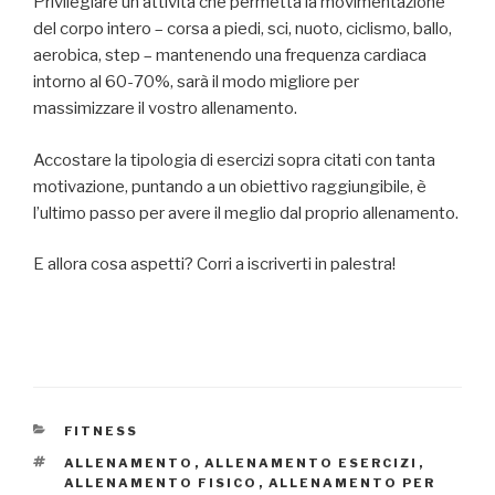
Privilegiare un’attività che permetta la movimentazione
del corpo intero – corsa a piedi, sci, nuoto, ciclismo, ballo,
aerobica, step – mantenendo una frequenza cardiaca
intorno al 60-70%, sarà il modo migliore per
massimizzare il vostro allenamento.
Accostare la tipologia di esercizi sopra citati con tanta
motivazione, puntando a un obiettivo raggiungibile, è
l’ultimo passo per avere il meglio dal proprio allenamento.
E allora cosa aspetti? Corri a iscriverti in palestra!
CATEGORIE
FITNESS
TAG
ALLENAMENTO
,
ALLENAMENTO ESERCIZI
,
ALLENAMENTO FISICO
,
ALLENAMENTO PER