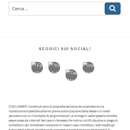
Cerca:
Cerca
SEGUICI SUI SOCIAL!
DISCLAIMER: I contenuti sono di proprietà esclusiva del proprietario e la
riproduzione è possibile soltanto previa autorizzazione della stessa o in modo
parziale e con un link esplicito ad gimfive.com Le immagini usate possono talvolta
essere prese da internet. Nel caso si ritenesse che violino i diritti d’autore, si prega di
contattarci per immediata rimozione. In nessun caso il direttore, i web master, gli
autori degli articoli, né altre parti connesse a gimfive saranno responsabili di